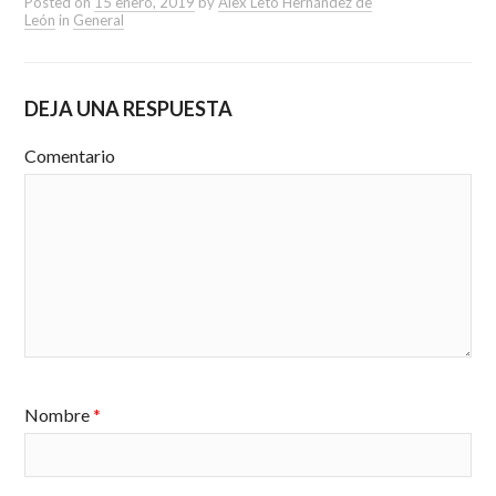
Posted on
15 enero, 2019
by
Alex Leto Hernández de
León
in
General
DEJA UNA RESPUESTA
Comentario
Nombre
*