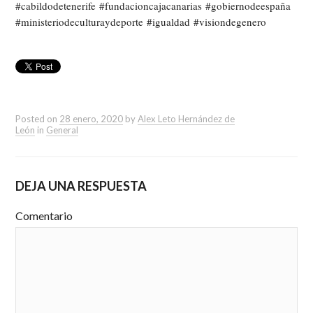
#
cabildodetenerife
#
fundacioncajacanarias
#
gobiernodeespaña
#
ministeriodeculturaydeporte
#
igualdad
#
visiondegenero
Posted on
28 enero, 2020
by
Alex Leto Hernández de
León
in
General
DEJA UNA RESPUESTA
Comentario