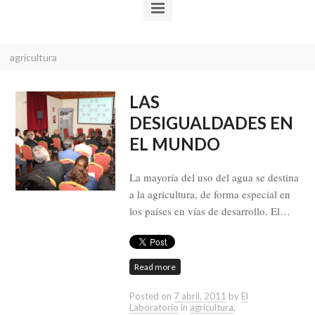
agricultura
LAS
DESIGUALDADES EN
EL MUNDO
La mayoría del uso del agua se destina
a la agricultura, de forma especial en
los países en vías de desarrollo. El…
Read more
Posted on
7 abril, 2011
by
El
Laboratorio
in
agricultura
,