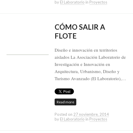
by
El Laboratorio
in
Proyectos
CÓMO SALIR A
FLOTE
Diseño e innovación en territorios
aislados La Asociación Laboratorio de
Investigación e Innovación en
Arquitectura, Urbanismo, Diseño y
Turismo Avanzado (El Laboratorio),…
Read more
Posted on
27 noviembre, 2014
by
El Laboratorio
in
Proyectos