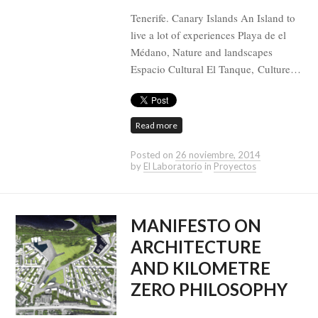
Tenerife. Canary Islands An Island to
live a lot of experiences Playa de el
Médano, Nature and landscapes
Espacio Cultural El Tanque, Culture…
Read more
Posted on
26 noviembre, 2014
by
El Laboratorio
in
Proyectos
MANIFESTO ON
ARCHITECTURE
AND KILOMETRE
ZERO PHILOSOPHY