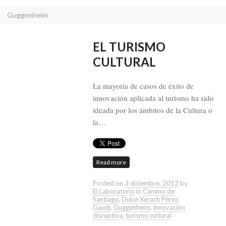
Guggenheim
EL TURISMO
CULTURAL
La mayoría de casos de éxito de
innovación aplicada al turismo ha sido
ideada por los ámbitos de la Cultura o
la…
Read more
Posted on
3 diciembre, 2012
by
El Laboratorio
in
Camino de
Santiago
,
Dulce Xerach Pérez
,
Gaudí
,
Guggenheim
,
innovación
disruptiva
,
turismo cultural