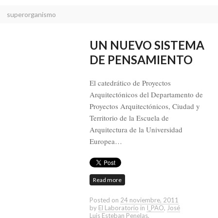
superorganismo
UN NUEVO SISTEMA
DE PENSAMIENTO
El catedrático de Proyectos
Arquitectónicos del Departamento de
Proyectos Arquitectónicos, Ciudad y
Territorio de la Escuela de
Arquitectura de la Universidad
Europea…
Read more
Posted on
24 noviembre, 2011
by
El Laboratorio
in
I_PAO
,
José
Luis Esteban Penelas
,