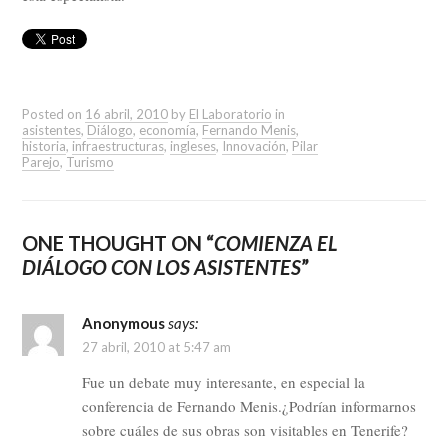
Posted on
16 abril, 2010
by
El Laboratorio
in
asistentes
,
Diálogo
,
economía
,
Fernando Menis
,
historia
,
infraestructuras
,
ingleses
,
Innovación
,
Pilar
Parejo
,
Turismo
ONE THOUGHT ON “
COMIENZA EL
DIÁLOGO CON LOS ASISTENTES
”
Anonymous
says:
27 abril, 2010 at 5:47 am
Fue un debate muy interesante, en especial la
conferencia de Fernando Menis.¿Podrían informarnos
sobre cuáles de sus obras son visitables en Tenerife?