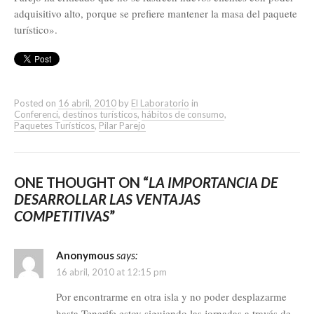
adquisitivo alto, porque se prefiere mantener la masa del paquete
turístico».
Posted on
16 abril, 2010
by
El Laboratorio
in
Conferenci
,
destinos turísticos
,
hábitos de consumo
,
Paquetes Turísticos
,
Pilar Parejo
ONE THOUGHT ON “
LA IMPORTANCIA DE
DESARROLLAR LAS VENTAJAS
COMPETITIVAS
”
Anonymous
says:
16 abril, 2010 at 12:15 pm
Por encontrarme en otra isla y no poder desplazarme
hasta Tenerife estoy siguiendo las jornadas a través de