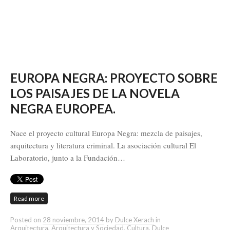
EUROPA NEGRA: PROYECTO SOBRE
LOS PAISAJES DE LA NOVELA
NEGRA EUROPEA.
Nace el proyecto cultural Europa Negra: mezcla de paisajes,
arquitectura y literatura criminal. La asociación cultural El
Laboratorio, junto a la Fundación…
Read more
Posted on
28 noviembre, 2014
by
Dulce Xerach
in
Arquitectura
,
Arquitectura y Sociedad
,
Cultura
,
Dulce