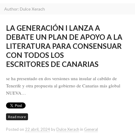
Author:
Dulce Xerach
LA GENERACIÓN I LANZA A
DEBATE UN PLAN DE APOYO A LA
LITERATURA PARA CONSENSUAR
CON TODOS LOS
ESCRITORES DE CANARIAS
se ha presentado en dos versiones una insular al cabildo de
Tenerife y otra propuesta al gobierno de Canarias más global
NUEVA…
Read more
Posted on
22 abril, 2024
by
Dulce Xerach
in
General