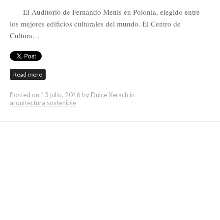
El Auditorio de Fernando Menis en Polonia, elegido entre
los mejores edificios culturales del mundo. El Centro de
Cultura…
Read more
Posted on
13 julio, 2016
by
Dulce Xerach
in
arquitectura sostenible