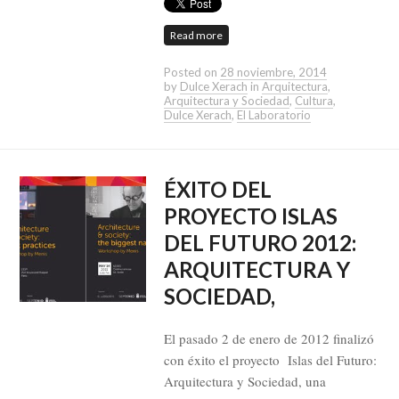
Read more
Posted on
28 noviembre, 2014
by
Dulce Xerach
in
Arquitectura
,
Arquitectura y Sociedad
,
Cultura
,
Dulce Xerach
,
El Laboratorio
ÉXITO DEL
PROYECTO ISLAS
DEL FUTURO 2012:
ARQUITECTURA Y
SOCIEDAD,
El pasado 2 de enero de 2012 finalizó
con éxito el proyecto Islas del Futuro:
Arquitectura y Sociedad, una