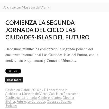
Architektur Museum de Viena
COMIENZA LA SEGUNDA
JORNADA DEL CICLO LAS
CIUDADES-ISLAS DEL FUTURO
Hace unos minutos ha comenzado la segunda jornada del
encuentro internacional Las Ciudades-Islas del Futuro, con la
conferencia Arquitectura y Contexto Urbano,…
Read more
Posted on
9 abril, 2010
by
El Laboratorio
in
Architektur Museum de Viena
,
Capilla en Ronchamp
,
Capitsegunda jornada
,
Conferenciantes
,
Dietmar
Steiner
,
Futuro
,
Le Corbusier
,
Ópera de Sydney
,
Turismo