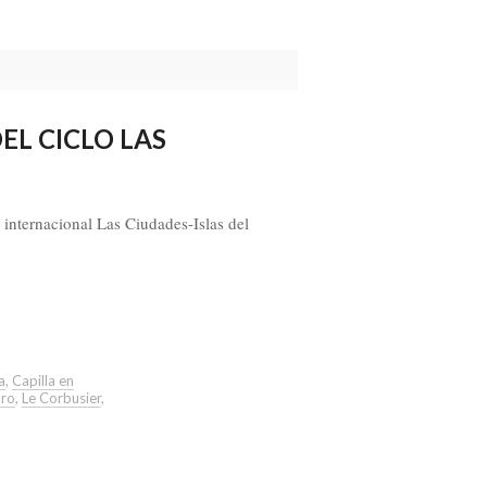
L CICLO LAS
nternacional Las Ciudades-Islas del
a
,
Capilla en
uro
,
Le Corbusier
,