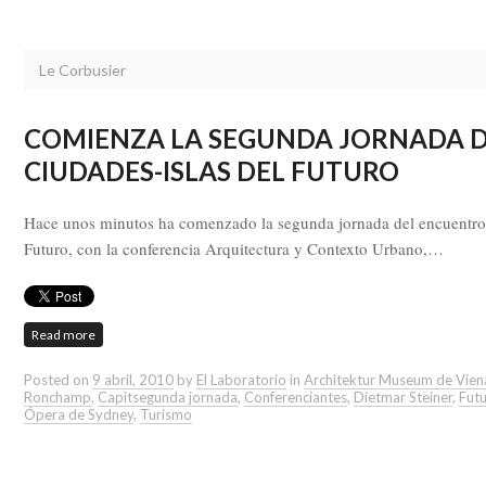
Le Corbusier
COMIENZA LA SEGUNDA JORNADA DE
CIUDADES-ISLAS DEL FUTURO
Hace unos minutos ha comenzado la segunda jornada del encuentro i
Futuro, con la conferencia Arquitectura y Contexto Urbano,…
Read more
Posted on
9 abril, 2010
by
El Laboratorio
in
Architektur Museum de Vien
Ronchamp
,
Capitsegunda jornada
,
Conferenciantes
,
Dietmar Steiner
,
Fut
Ópera de Sydney
,
Turismo