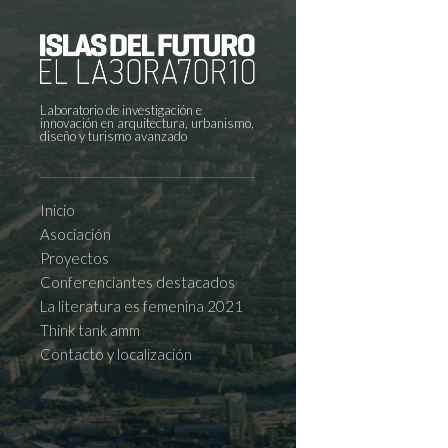
Laboratorio de investigación e
innovación en arquitectura, urbanismo,
diseño y turismo avanzado
Inicio
Asociación
Proyectos
Conferenciantes destacados
La literatura es femenina 2021
Think tank amm
Contacto y localización