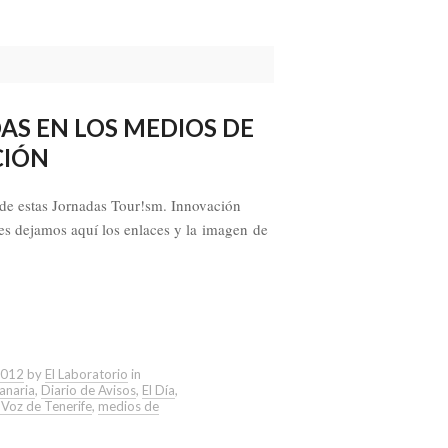
AS EN LOS MEDIOS DE
CIÓN
 de estas Jornadas Tour!sm. Innovación
les dejamos aquí los enlaces y la imagen de
2012
by
El Laboratorio
in
anaria
,
Diario de Avisos
,
El Día
,
 Voz de Tenerife
,
medios de