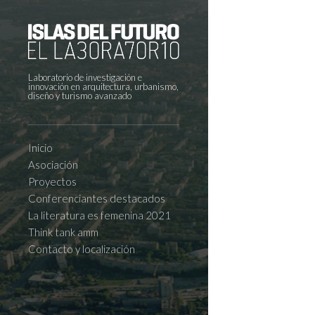
Laboratorio de investigación e
innovación en arquitectura, urbanismo,
diseño y turismo avanzado
Inicio
Asociación
Proyectos
Conferenciantes destacados
La literatura es femenina 2021
Think tank amm
Contacto y localización