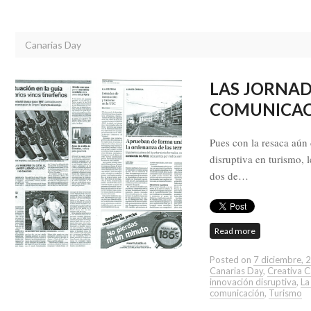
Canarias Day
LAS JORNAD
COMUNICA
Pues con la resaca aún
disruptiva en turismo, 
dos de…
Read more
Posted on
7 diciembre, 
Canarias Day
,
Creativa C
innovación disruptiva
,
La
comunicación
,
Turismo