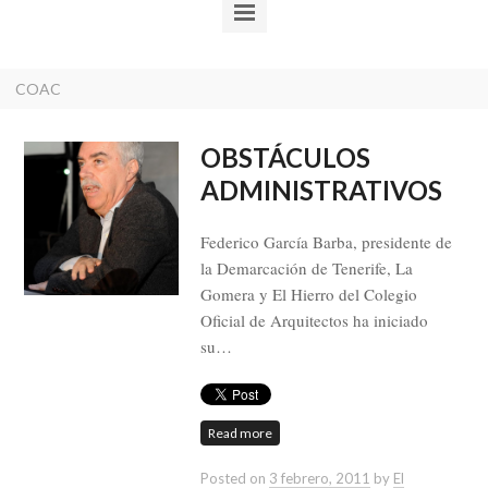
COAC
OBSTÁCULOS
ADMINISTRATIVOS
Federico García Barba, presidente de
la Demarcación de Tenerife, La
Gomera y El Hierro del Colegio
Oficial de Arquitectos ha iniciado
su…
Read more
Posted on
3 febrero, 2011
by
El