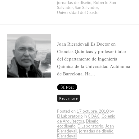
jornadas de diseño
,
Roberto San
Salvador
,
San Salvador
,
Universidad de Deusto
Joan Rieradevall Es Doctor en
Ciencias Químicas y profesor titular
del departamento de Ingeniería
Química de la Universidad Autónoma
de Barcelona. Ha…
Read more
Posted on
17 octubre, 2010
by
El Laboratorio
in
COAC
,
Colegio
de Arquitectos
,
Diseño
,
ecodiseño
,
El Laboratorio
,
Joan
Rieradevall
,
jornadas de diseño
,
Rieradevall