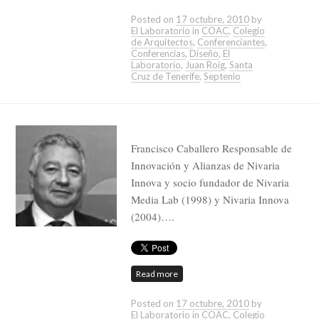
Posted on
17 octubre, 2010
by
El Laboratorio
in
COAC
,
Colegio
de Arquitectos
,
Conferenciantes
,
Conferencias
,
Diseño
,
El
Laboratorio
,
Juan Roig
,
Santa
Cruz de Tenerife
,
Septenio
Francisco Caballero Responsable de
Innovación y Alianzas de Nivaria
Innova y socio fundador de Nivaria
Media Lab (1998) y Nivaria Innova
(2004)….
Read more
Posted on
17 octubre, 2010
by
El Laboratorio
in
COAC
,
Colegio