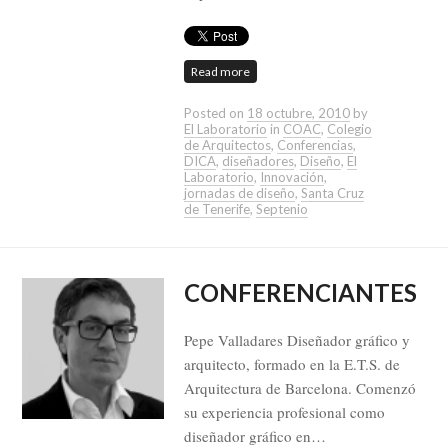
Read more
Posted on
18 octubre, 2010
by
El Laboratorio
in
COAC
,
Colegio
de Arquitectos
,
Conferencias
,
DICA
,
diseñadores
,
Diseño
,
El
Laboratorio
,
Innovación
,
jornadas de diseño
,
Santa Cruz
de Tenerife
,
Septenio
CONFERENCIANTES
Pepe Valladares Diseñador gráfico y
arquitecto, formado en la E.T.S. de
Arquitectura de Barcelona. Comenzó
su experiencia profesional como
diseñador gráfico en…