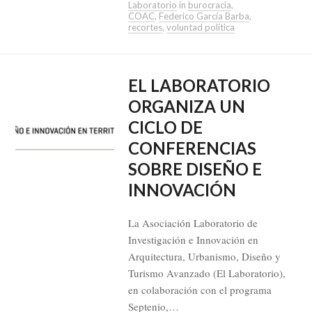
Laboratorio
in
burocracia
,
COAC
,
Federico García Barba
,
recortes
,
voluntad política
EL LABORATORIO
ORGANIZA UN
CICLO DE
CONFERENCIAS
SOBRE DISEÑO E
INNOVACIÓN
La Asociación Laboratorio de
Investigación e Innovación en
Arquitectura, Urbanismo, Diseño y
Turismo Avanzado (El Laboratorio),
en colaboración con el programa
Septenio,…