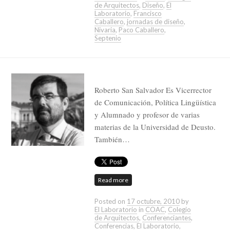
de Arquitectos
,
Diseño
,
El
Laboratorio
,
Francisco
Caballero
,
jornadas de diseño
,
Nivaria
,
Paco Caballero
,
Septenio
Roberto San Salvador Es Vicerrector
de Comunicación, Política Lingüística
y Alumnado y profesor de varias
materias de la Universidad de Deusto.
También…
Read more
Posted on
17 octubre, 2010
by
El Laboratorio
in
COAC
,
Colegio
de Arquitectos
,
Conferenciantes
,
Conferencias
,
El Laboratorio
,