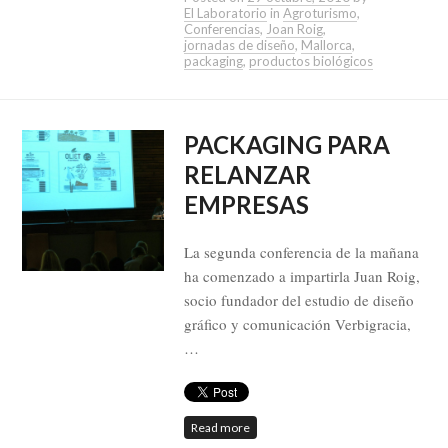
El Laboratorio
in
Agroturismo
,
Conferencias
,
Joan Roig
,
jornadas de diseño
,
Mallorca
,
packaging
,
productos biológicos
PACKAGING PARA
RELANZAR
EMPRESAS
La segunda conferencia de la mañana
ha comenzado a impartirla Juan Roig,
socio fundador del estudio de diseño
gráfico y comunicación Verbigracia,
…
Read more