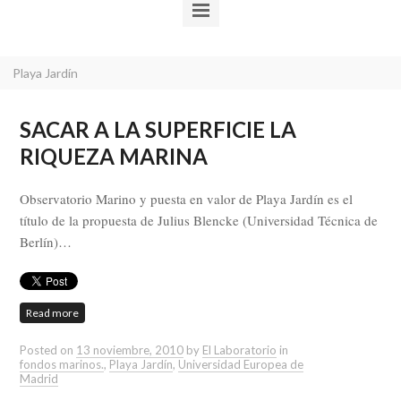
Playa Jardín
SACAR A LA SUPERFICIE LA
RIQUEZA MARINA
Observatorio Marino y puesta en valor de Playa Jardín es el
título de la propuesta de Julius Blencke (Universidad Técnica de
Berlín)…
Read more
Posted on
13 noviembre, 2010
by
El Laboratorio
in
fondos marinos.
,
Playa Jardín
,
Universidad Europea de
Madrid