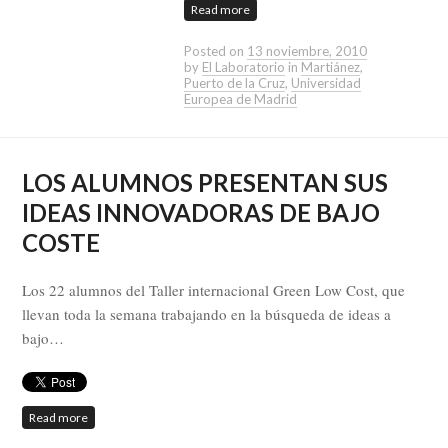
Read more
Posted on
13 noviembre, 2010
by
El Laboratorio
in
Martiánez
,
Puerto de la Cruz
,
Universidad
Europea de Madrid
LOS ALUMNOS PRESENTAN SUS
IDEAS INNOVADORAS DE BAJO
COSTE
Los 22 alumnos del Taller internacional Green Low Cost, que
llevan toda la semana trabajando en la búsqueda de ideas a
bajo…
Read more