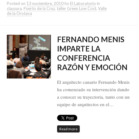
Posted on
13 noviembre, 2010
by
El Laboratorio
in
clausura
,
Puerto de la Cruz
,
taller Green Low Cost
,
Valle
de la Orotava
FERNANDO MENIS
IMPARTE LA
CONFERENCIA
RAZÓN Y EMOCIÓN
El arquitecto canario Fernando Menis
ha comenzado su intervención dando
a conocer su trayectoria, tanto con un
equipo de arquitectos en el…
Read more