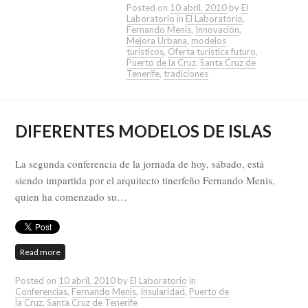
Posted on
10 abril, 2010
by
El
Laboratorio
in
El Laboratorio
,
Fernando Menis
,
Innovación
,
Mejora Urbana
,
modelos
turísticos
,
Oferta turística futuro
,
Puerto de la Cruz
,
Santa Cruz de
Tenerife
,
tradiciones
DIFERENTES MODELOS DE ISLAS
La segunda conferencia de la jornada de hoy, sábado, está
siendo impartida por el arquitecto tinerfeño Fernando Menis,
quien ha comenzado su…
Read more
Posted on
10 abril, 2010
by
El Laboratorio
in
Conferencias
,
Fernando Menis
,
Insularidad
,
Puerto de
la Cruz
,
Santa Cruz de Tenerife