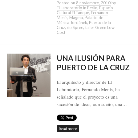
Posted on
8 noviembre, 2010
by
El Laboratorio
in
Berlín
,
Espacio
Cultural El Tanque
,
Fernando
Menis
,
Magma
,
Palacio de
Música Jordánek
,
Puerto de la
Cruz
,
río Spree
,
taller Green Low
Cost
UNA ILUSIÓN PARA
PUERTO DE LA CRUZ
El arquitecto y director de El
Laboratorio, Fernando Menis, ha
señalado que el proyecto es una
sucesión de ideas, «un sueño, una…
Read more