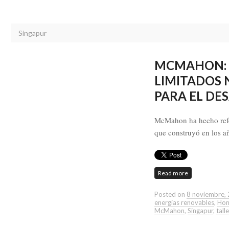
Singapur
MCMAHON: «
LIMITADOS 
PARA EL DE
McMahon ha hecho refer
que construyó en los a
Read more
Posted on
8 noviembre,
energías renovables
,
Hon
McMahon
,
Singapur
,
tall