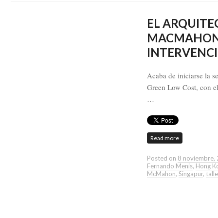
EL ARQUITE
MACMAHON 
INTERVENCI
Acaba de iniciarse la s
Green Low Cost, con el
…
Read more
Posted on
8 noviembre,
Fernando Menis
,
Hong K
McMahon
,
Singapur
,
tall