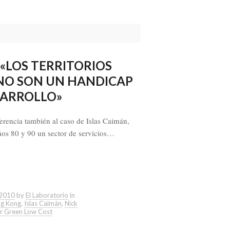
LOS TERRITORIOS
NO SON UN HANDICAP
SARROLLO»
encia también al caso de Islas Caimán,
ños 80 y 90 un sector de servicios…
 2010
by
El Laboratorio
in
g Kong
,
Islas Caimán
,
Nick
er Green Low Cost