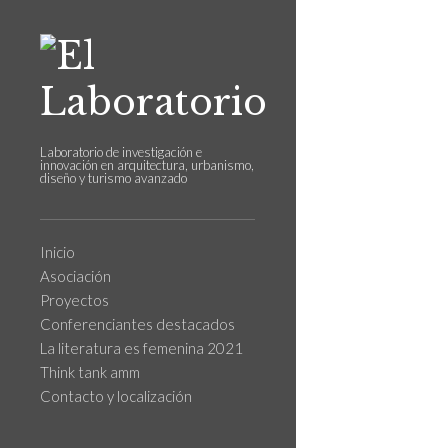
Laboratorio de investigación e
innovación en arquitectura, urbanismo,
diseño y turismo avanzado
Inicio
Asociación
Proyectos
Conferenciantes destacados
La literatura es femenina 2021
Think tank amm
Contacto y localización