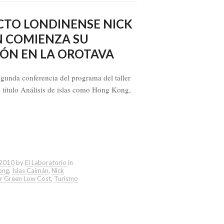
CTO LONDINENSE NICK
COMIENZA SU
ÓN EN LA OROTAVA
egunda conferencia del programa del taller
 título Análisis de islas como Hong Kong,
 2010
by
El Laboratorio
in
ong
,
Islas Caimán
,
Nick
er Green Low Cost
,
Turismo